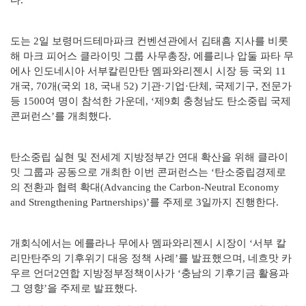
다.
도는 2일 보령머드테마파크 컨벤션관에서 김태흠 지사를 비롯
해 마크 피어스 클라이밋 그룹 사무총장, 에를리나 압둘 파타 무
에사 인도네시아 서부칼린만탄 멤파와리젠시 시장 등 국외 11
개국, 70개(국외 18, 국내 52) 기관·기업·단체, 국제기구, 전문가
등 1500여 명이 참석한 가운데,
‘제9회 충청남도 탄소중립
국제
콘퍼런스’를
개최했다.
탄소중립 실현 및 전세계 지방정부간 연대 확산을 위해 클라이
밋 그룹
과 공동으로 개최한 이번 콘퍼런스는 ‘
탄소중립경제로
의 전환과 협력 확대
(Advancing the Carbon-Neutral Economy
and Strengthening Partnerships)
’를
주제로 3일까지 진행한다.
개회식에서는 에를라나 무에사 멤파와리젠시 시장이 ‘서부 칼
리만탄주의 기후위기 대응 정책 사례’를 발표했으며, 네흐맛 카
우르 언더2연합
지방정부정책이사가 ‘충남의 기후기금 활용과
그 영향’을 주제로 발표했다.