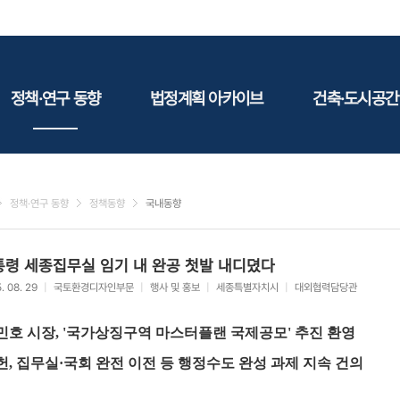
정책·연구 동향
법정계획 아카이브
건축·도시공간
정책동향
국토
건축
연구동향
도시
건축지
정책·연구 동향
정책동향
국내동향
건축/주택
테마정
건설
통령 세종집무실 임기 내 완공 첫발 내디뎠다
환경
. 08. 29
|
국토환경디자인부문
|
행사 및 홍보
|
세종특별자치시
|
대외협력담당관
에너지
관광
호 시장, '국가상징구역 마스터플랜 국제공모' 추진 환영
산림/농림/수산
, 집무실·국회 완전 이전 등 행정수도 완성 과제 지속 건의
문화
사회복지