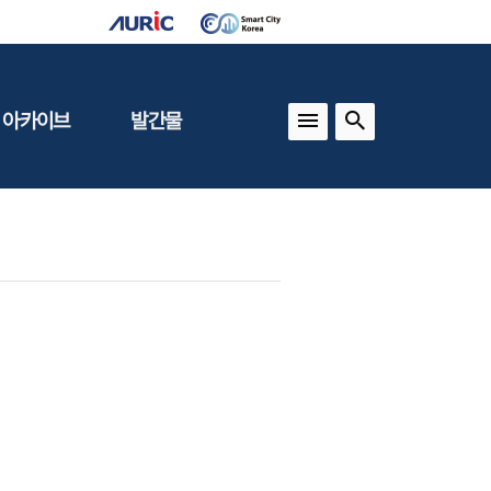
 아카이브
발간물
상
건축도시정책
동향
도
(APU)
보
건축도시연구
동향
기타 간행물
인포그래픽스