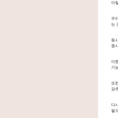
이렇
우리
는 
동시
종시
이뿐
기능
또한
갖추
다시
필수