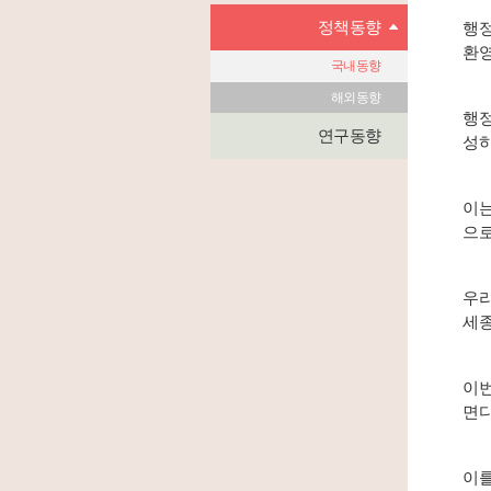
정책동향
행정
환
국내동향
해외동향
행정
연구동향
성하
이는
으로
우리
세종
이번
면디
이를