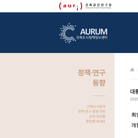
정책·연구
동향
대
2025
건축도시분야
정책·연구 동향 관련
최민
상세 정보를
확인해 보세요
개헌