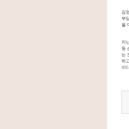
김영
부담
을 
지난
등 
는 
하고
이다