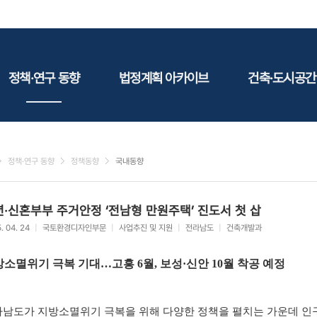
정책·연구 동향
법정계획 아카이브
건축·도시공간
정책동향
국토
건축
연구동향
도시
건축지
정책·연구 동향
정책동향
국내동향
건축/주택
테마정
건설
·신혼부부 주거안정 ‘전남형 만원주택’ 진도서 첫 삽
환경
. 04. 24
|
국토환경디자인부문
|
사업추진 및 지원
|
전라남도
|
건축개발과
에너지
관광
소멸위기 극복 기대…고흥 6월, 보성·신안 10월 착공 예정
산림/농림/수산
문화
남도가 지방소멸위기 극복을 위해 다양한 정책을 펼치는 가운데 인
사회복지