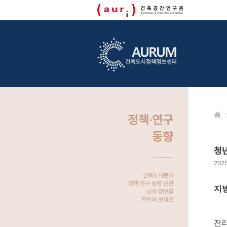
정책·연구
동향
청년
2025
건축도시분야
정책·연구 동향 관련
지방
상세 정보를
확인해 보세요
전라