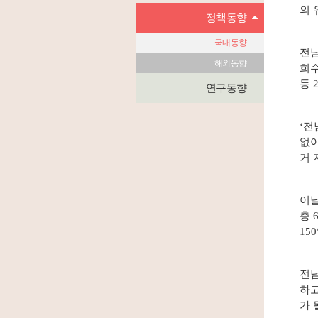
의 
정책동향
국내동향
전남
해외동향
희수
등 
연구동향
‘전
없이
거 
이날
총 
15
전남
하고
가 