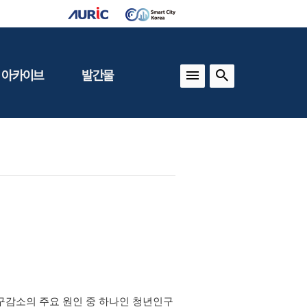
 아카이브
발간물
상
건축도시정책
동향
도
(APU)
보
건축도시연구
동향
기타 간행물
인포그래픽스
구감소의 주요 원인 중 하나인 청년인구