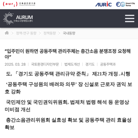
tog
navi
정책·연구 동향
정책동향
국내동향
“입주민이 원하면 공동주택 관리주체는 층간소음 분쟁조정 요청해
야”
2025. 03. 28
|
국토환경디자인부문
|
법제도개선
|
경기도
|
공동주택과
도,
「경기도 공동주택 관리규약 준칙」 제21차 개정․시행
‘공동주택 구성원의 배려와 의무’ 장 신설로 근로자 권익 보
호 강화
국
민제안 및 국민권익위원회, 법제처 법령 해석 등 운영상
미비점 개선
층간소음관리위원회 실효성 확보 및 공동주택 관리 효율성
확보