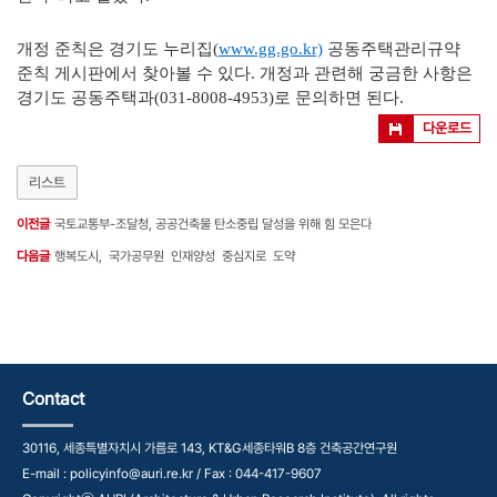
개정 준칙은 경기도 누리집(
www.gg.go.kr)
공동주택관리규약
준칙 게시판에서 찾아볼 수 있다. 개정과 관련해 궁금한 사항은
경기도 공동주택과(031-8008-4953)로 문의하면 된다.
다운로드
리스트
이전글
국토교통부-조달청, 공공건축물 탄소중립 달성을 위해 힘 모은다
다음글
행복도시, 국가공무원 인재양성 중심지로 도약
Contact
30116, 세종특별자치시 가름로 143, KT&G세종타워B 8층 건축공간연구원
E-mail : policyinfo@auri.re.kr / Fax : 044-417-9607