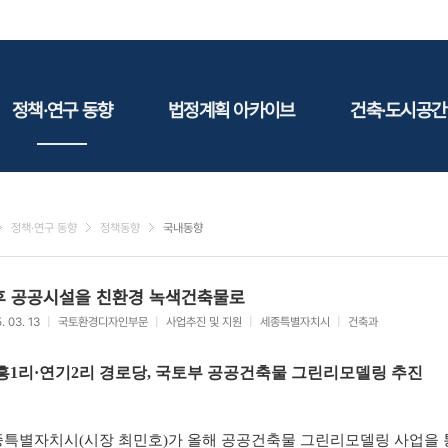
정책·연구 동향
법정계획 아카이브
건축·도시공간
정책동향
국토
건축
연구동향
도시
건축지
정책·연구 동향
정책동향
국내동향
건축/주택
테마정
건설
후 공공시설을 친환경 녹색건축물로
환경
. 03. 13
|
국토환경디자인부문
|
사업추진 및 지원
|
세종특별자치시
|
건축과
에너지
관광
흥1리·연기2리 경로당, 국토부 공공건축물 그린리모델링 추진
산림/농림/수산
문화
특별자치시(시장 최민호)가 올해 공공건축물 그린리모델링 사업을 
사회복지