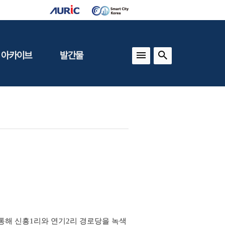
 아카이브
발간물
상
건축도시정책
동향
도
(APU)
보
건축도시연구
동향
기타 간행물
인포그래픽스
통해 신흥1리와 연기2리 경로당을 녹색