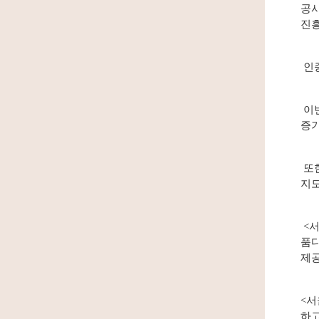
공사
진흥
인증
이번
증기
또한
지도
<서
품디
제
<서
하고