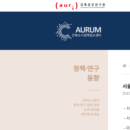
정책·연구
동향
서
2023
건축도시분야
정책·연구 동향 관련
- 
상세 정보를
확인해 보세요
- 
- 