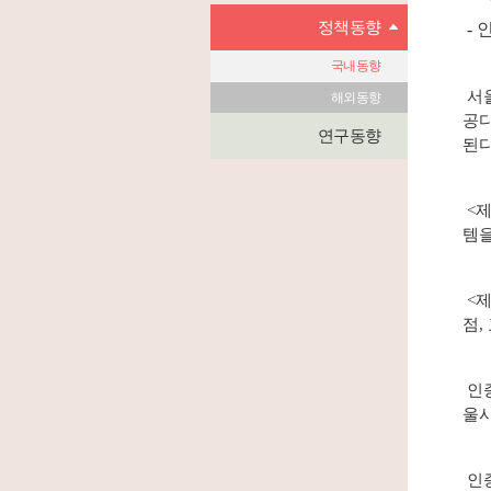
정책동향
- 
국내동향
서울
해외동향
공디
연구동향
된다
<제
템을
<제
점,
인증
울시
인증