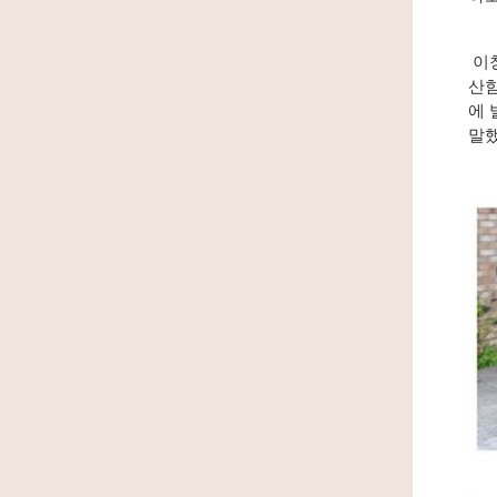
이
산함
에 
말했