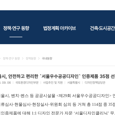
정책·연구 동향
법정계획 아카이브
건축·도시공간
정책동향
국토
건축
연구동향
도시
건축지
정책·연구 동향
정책동향
국내동향
건축/주택
테마정
건설
울시, 안전하고 편리한 `서울우수공공디자인` 인증제품 35점 
환경
. 09. 06
|
국토환경디자인부문
|
사업추진 및 지원
|
서울특별시
|
디자인정책담당관
에너지
관광
서울시, 벤치·펜스 등 공공시설물 <제29회 서울우수공공디자인>
산림/농림/수산
서류심사·현물심사·현장실사·위원회 심의 등 거쳐 총 114점 중 35
문화
미인증제품에 대해 1:1 디자인 전문가 자문 ‘서울디자인클리닉’ 
사회복지