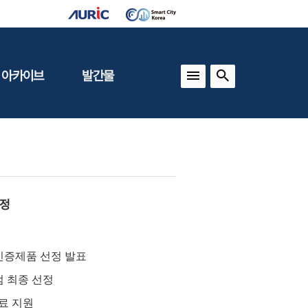
 아카이브
발간물
상
건축도시정책
동향
도
(APU)
보
건축도시연구
동향
선정
기타 간행물
인포그래픽스
 인증제품 선정 발표
점 최종 선정
무료 지원