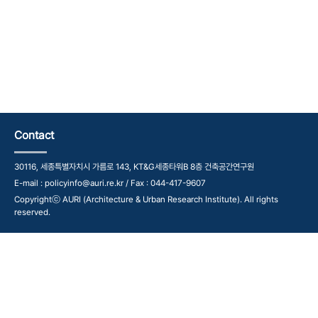
Contact
30116, 세종특별자치시 가름로 143, KT&G세종타워B 8층 건축공간연구원
E-mail : policyinfo@auri.re.kr / Fax : 044-417-9607
Copyrightⓒ AURI (Architecture & Urban Research Institute). All rights
reserved.