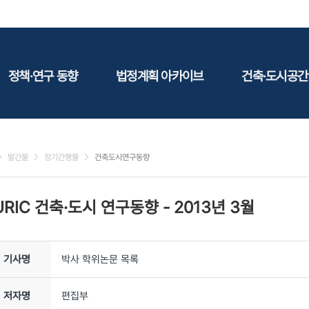
정책·연구 동향
법정계획 아카이브
건축·도시공간
정책동향
국토
건축
연구동향
도시
건축지
발간물
정기간행물
건축도시연구동향
건축/주택
테마정
건설
URIC 건축·도시 연구동향
-
2013년 3월
환경
에너지
관광
기사명
박사 학위논문 목록
산림/농림/수산
문화
저자명
편집부
사회복지