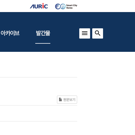
 아카이브
발간물
상
건축도시정책
동향
도
(APU)
보
건축도시연구
동향
기타 간행물
인포그래픽스
원문보기