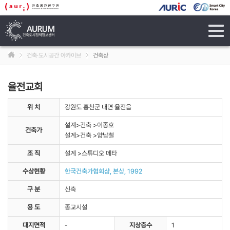
tog
navi
건축·도시공간 아카이브
건축상
율전교회
위 치
강원도 홍천군 내면 율전읍
설계>건축 >이종호
건축가
설계>건축 >양남철
조 직
설계 >스튜디오 메타
수상현황
한국건축가협회상, 본상, 1992
구 분
신축
용 도
종교시설
대지면적
-
지상층수
1