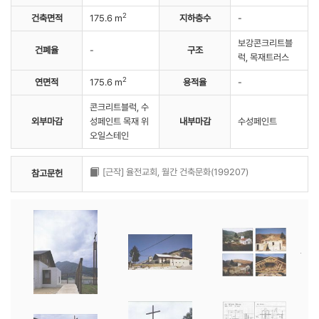
2
건축면적
175.6 m
지하층수
-
보강콘크리트블
건폐율
-
구조
럭, 목재트러스
2
연면적
175.6 m
용적율
-
콘크리트블럭, 수
외부마감
성페인트 목재 위
내부마감
수성페인트
오일스테인
[근작] 율전교회, 월간 건축문화(199207)
참고문헌