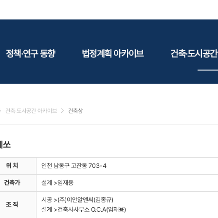
정책·연구 동향
법정계획 아카이브
건축·도시공간
정책동향
국토
건축
연구동향
도시
건축지
건축·도시공간 아카이브
건축상
건축/주택
테마정
건설
페쏘
환경
에너지
위 치
인천 남동구 고잔동 703-4
관광
건축가
설계 >임재용
산림/농림/수산
시공 >(주)이안알앤씨(김종규)
문화
조 직
설계 >건축사사무소 O.C.A(임재용)
사회복지