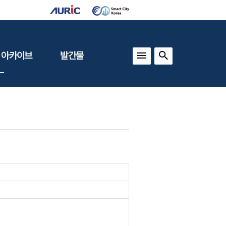
 아카이브
발간물
상
건축도시정책
동향
도
(APU)
보
건축도시연구
동향
기타 간행물
인포그래픽스