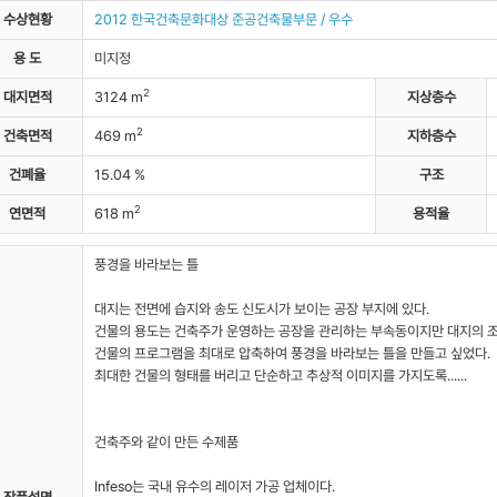
수상현황
2012 한국건축문화대상 준공건축물부문 / 우수
자료실
용 도
미지정
2
대지면적
3124 m
지상층수
2
건축면적
469 m
지하층수
건폐율
15.04 %
구조
2
연면적
618 m
용적율
풍경을 바라보는 틀
대지는 전면에 습지와 송도 신도시가 보이는 공장 부지에 있다.
건물의 용도는 건축주가 운영하는 공장을 관리하는 부속동이지만 대지의 
건물의 프로그램을 최대로 압축하여 풍경을 바라보는 틀을 만들고 싶었다.
최대한 건물의 형태를 버리고 단순하고 추상적 이미지를 가지도록......
건축주와 같이 만든 수제품
Infeso는 국내 유수의 레이저 가공 업체이다.