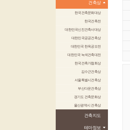
건축상
한국건축문화대상
한국건축전
대한민국신진건축사대상
대한민국공공건축상
대한민국 한옥공모전
대한민국 녹색건축대전
한국건축가협회상
김수근건축상
서울특별시건축상
부산다운건축상
경기도 건축문화상
울산광역시 건축상
건축지도
테마정보