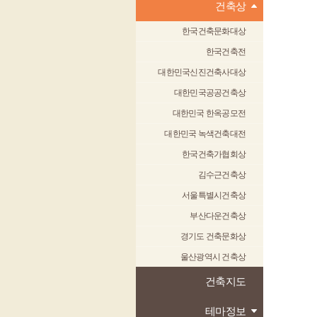
건축상
한국건축문화대상
한국건축전
대한민국신진건축사대상
대한민국공공건축상
대한민국 한옥공모전
대한민국 녹색건축대전
한국건축가협회상
김수근건축상
서울특별시건축상
부산다운건축상
경기도 건축문화상
울산광역시 건축상
건축지도
테마정보