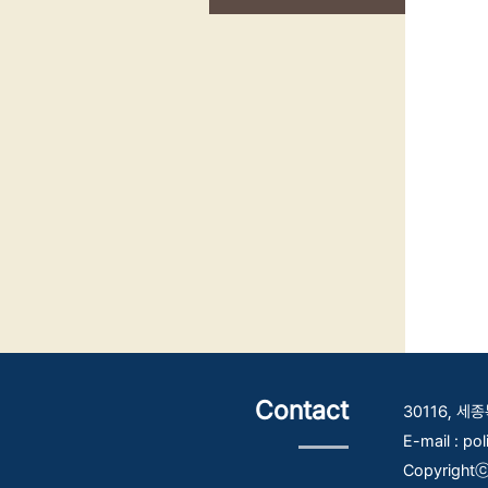
Contact
30116, 
E-mail : po
Copyrightⓒ 