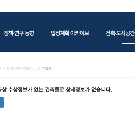
정책·연구 동향
법정계획 아카이브
건축·도시공간
정책동향
국토
건축
연구동향
도시
건축지
건축·도시공간 아카이브
건축상
건축/주택
테마정
건설
축상 수상정보가 없는 건축물로 상세정보가 없습니다.
환경
에너지
관광
산림/농림/수산
문화
사회복지