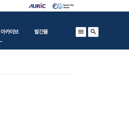
 아카이브
발간물
상
건축도시정책
동향
도
(APU)
보
건축도시연구
동향
기타 간행물
인포그래픽스